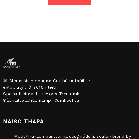
💯 Monaróir monarim: Cruthú uathúil ar
eMobility , Ó 2016 i leith
Speisialtóireacht i Mods Trealamh
Sábháilteachta &amp; Cumhachta
NAISC THAPA
Mods/Tiúnadh páirteanna uasghrádú E-scútar<brand by