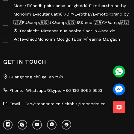
monorim></brand>
Mods/Tiúnadh páirteanna uasghrádú E-rothar<brand by
monorim></brand>
Monorim E-scútar uathúil/DIY/E-rothar/E-moto<brand by
monorim></brand>
🇪🇺EU&amp;🇬🇧UK&amp;🇺🇸US&amp;🇨🇦CA&amp;🇦🇪
UAE Stoc ar Fáil
🔝 Tacaíocht Míreanna nua seolta Saor in Aisce do
chomhar KOL/Blagálaithe
🔥(Te-dhíol)Monorim Mol go láidir Míreanna Margadh
SONRAÍ Treocht-Deireadh Fómhair, 2025
GET IN TOUCH
Guangdong chúige, an tSín
Phone:
Whatsapp/Skype, +86 136 6065 9553
Email:
Ceo@monorim.cn Seirbhís@monorim.cn