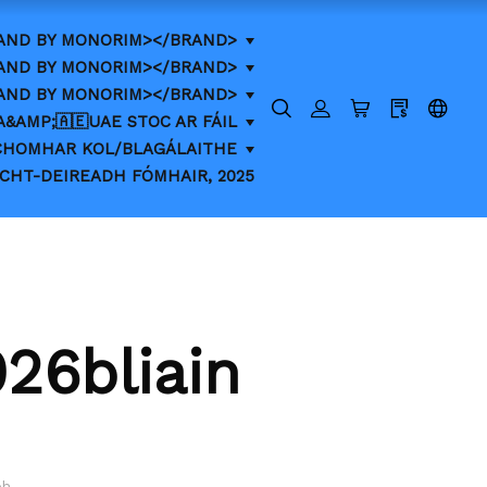
AND BY MONORIM></BRAND>
AND BY MONORIM></BRAND>
RAND BY MONORIM></BRAND>
A&AMP;🇦🇪UAE STOC AR FÁIL
O CHOMHAR KOL/BLAGÁLAITHE
CHT-DEIREADH FÓMHAIR, 2025
026bliain
bh