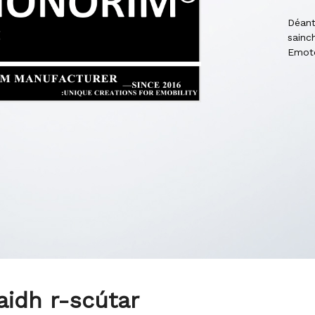
Déant
sainc
Emot
aidh r-scútar