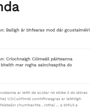
nda
nn: Bailigh ár bhfearas mod dár gcustaiméirí
nn: Críochnaigh Cóimeáil páirteanna
 bheith mar rogha saincheaptha do
 codanna ar leith de scútar nó ebike ó do stóras
he) 1/3.Cuirfimid comhfhreagras ar leithligh
🛠️DEISIÚ RO
feisteáin chumhachta , rothaí ... a bhfuil a