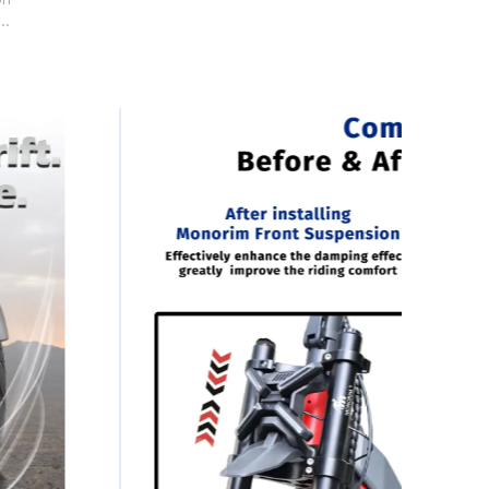
NORIM
 V2.0
NRAÍ
ODRÁLACH
H TUILLEADH