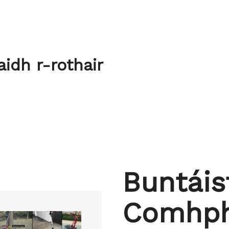
idh r-rothair
Buntáis
Comhph