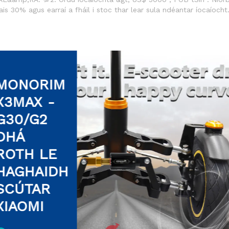
rlais 30% agus earraí a fháil i stoc thar lear sula ndéantar íocaíocht
the do do mhargadh baile. 💯 Monaróir monarim: Cruthú uathúil ar
eisialtóireacht i Mods Trealamh Sábháilteachta &amp; Cumhachta
MONORIM
MO
X3MAX -
MZ3
G30/G2
FIO
DHÁ
HI
ROTH LE
LÉIG
HAGHAIDH
SCÚTAR
XIAOMI