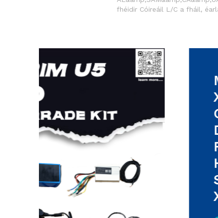
fhéidir Cóireáil L/C a fháil, éa
níos lú. 🐀𻰀𜰮 Eisiamh údarai
eMobility , Ó 2016 i leith Sp