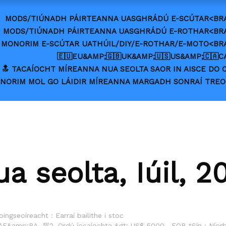
MODS/TIÚNADH PÁIRTEANNA UASGHRÁDÚ E-SCÚTAR<BR
MODS/TIÚNADH PÁIRTEANNA UASGHRÁDÚ E-ROTHAR<BR
MONORIM E-SCÚTAR UATHÚIL/DIY/E-ROTHAR/E-MOTO<B
🇪🇺EU&AMP;🇬🇧UK&AMP;🇺🇸US&AMP;🇨🇦C
🔝 TACAÍOCHT MÍREANNA NUA SEOLTA SAOR IN AISCE D
ONORIM MOL GO LÁIDIR MÍREANNA MARGADH SONRAÍ TREO
ua seolta, Iúil, 2
ingseoireacht : Earraí bailithe i stoc
mp;RA. 💯2. Ordú íocaíochta &gt; US$ 5000 , FOB tSín : Níor