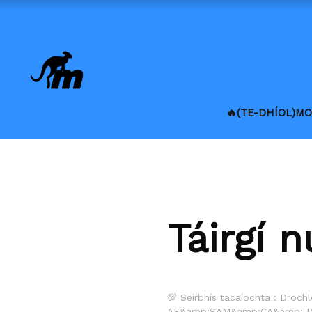
🔥(TE-DHÍOL)M
Táirgí n
💯 Seirbhís tacaíochta : Drochlo
AE&amp;SAM&amp;CA&amp;UAE&a