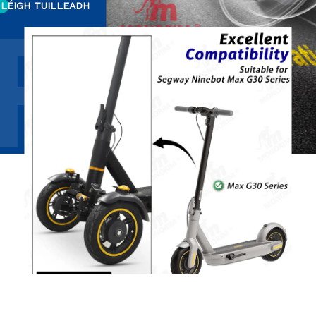
LÉIGH TUILLEADH
R1