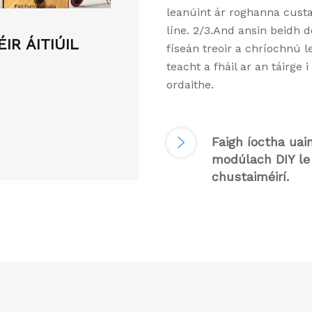
leanúint ár roghanna cust
líne. 2/3.And ansin beidh d
R ÁITIÚIL
físeán treoir a chríochnú l
teacht a fháil ar an táirge 
ordaithe.
BAILIGH PÁIRTEANNA 
CHUSTAIMÉIR
Faigh íoctha uai
modúlach DIY le
chustaiméirí.