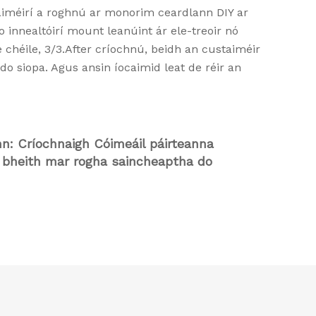
GCUSTAIMÉ
aiméirí a roghnú ar monorim ceardlann DIY ar
o innealtóirí mount leanúint ár ele-treoir nó
e chéile, 3/3.After críochnú, beidh an custaiméir
i do siopa. Agus ansin íocaimid leat de réir an
MODÚLACH DIY DON
 ÁITIÚIL
nn: Críochnaigh Cóimeáil páirteanna
 bheith mar rogha saincheaptha do