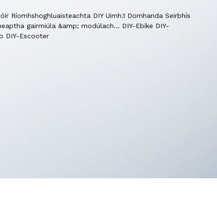
óir Ríomhshoghluaisteachta DIY Uimh.1 Domhanda Seirbhís
heaptha gairmiúla &amp; modúlach… DIY-Ebike DIY-
o DIY-Escooter