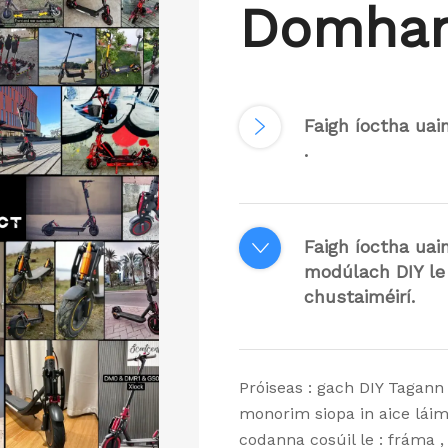
Domha
Faigh íoctha uai
.
Faigh íoctha uai
modúlach DIY le
chustaiméirí.
Próiseas : gach DIY Tagann
monorim siopa in aice láim
codanna cosúil le : fráma , 